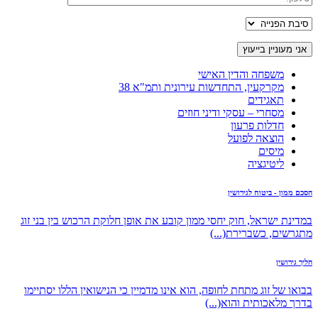
משפחה והדין האישי
מקרקעין, התחדשות עירונית ותמ"א 38
תאגידים
מסחרי – עסקי ודיני חוזים
חדלות פרעון
הוצאה לפועל
מיסים
ליטיגציה
הסכם ממון - ביטוח לגירושין
במדינת ישראל, חוק יחסי ממון קובע את אופן חלוקת הרכוש בין בני זוג
מתגרשים, כשברירת(...)
הליך גירושין
בבואו של זוג מתחת לחופה, הוא אינו מדמיין כי הנישואין הללו יסתיימו
בדרך מלאכותית והוא(...)