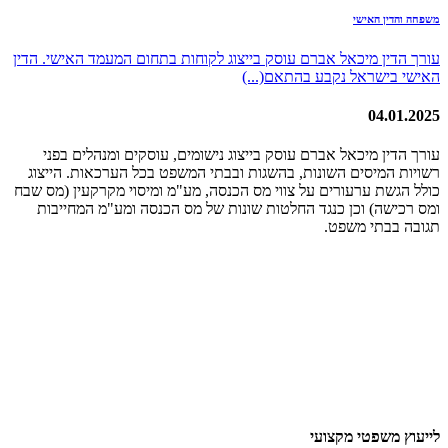
משפחה והדין האישי
עורך הדין מיכאל אברם עוסק בייצוג לקוחות בתחום המעמד האישי. הדין
האישי בישראל נקבע בהתאם(...)
04.01.2025
עורך הדין מיכאל אברם עוסק בייצוג נישומים, עוסקים ומנהלים בפני
רשויות המיסים השונות, בהשגות ובבתי המשפט בכל הערכאות. הייצוג
כולל הגשת ערעורים על צווי מס הכנסה, מע"מ ומיסוי מקרקעין (מס שבח
ומס רכישה) וכן כנגד החלטות שונות של מס הכנסה ומע"מ המחייבות
תגובה בבתי משפט.
לייעוץ משפטי מקצועי