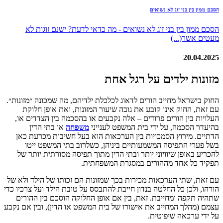
הסכם ממון בין בני זוג לא נשואים
הסכם ממון בין בני זוג לא נשואים - מה כדאי לדעת? ישנם זוגות לא
מעטים אשר(...)
20.04.2025
מזונות ילדים על רגל אחת
החוק בישראל מחייב הורים לדאוג לכלכלת ילדיהם, מה שמכונה ״מזונות״.
עם זאת, החוק אינו קובע את גובה שיעור המזונות, ואת אופן חלוקת
העלויות בין הורים פרודים – אלה נקבעים או בהסכמה בין הצדדים או,
בהיעדר הסכמה, על ידי בית המשפט לענייני
משפחה
או בתי הדין
הדתיים. מירוץ הסמכויות בין הערכאות הוא בעל חשיבות מכרעת כאן
בשל פערי התפיסה המשמעותיים ביניהן, כשלרוב בתי המשפט ייטו
להכריע באופן שיוויוני יותר ובתי הדין מתוך תפיסה מסורתית יותר של
תפקיד כל אחד מההורים במסגרת המשפחתית.
עם זאת, שתי הערכאות מכירות בכך שמזונות הם זכותו של הילד ולא של
הורהו, ולכן כל החלטה בנדון חייבת להתבסס על טובת הילד ועל צרכיו כדי
שתהיה תקפה ומחייבת. זאת, בין אם אופן החלוקה הוסכם בין ההורים
עצמם (מהלך המחייב את אישורו של בית המשפט או הדין), ובין אם נקבע
על ידי ערכאה שיפוטית.