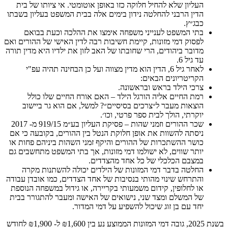
העליון שלא להחיל חלוקה כזו באופן אוטומטי. אי ציותו של בית
הדין הרבני להחלטה נידון בימים אלה בבית המשפט בעליון בשבתו
כבג״ץ.
בתי המשפט לענייני משפחה אימצו את ההלכה וכעת בבואם
לפסוק דמי מזונות, קיימת חשיבות רבה לדין האישי של ההורים ואם
מדובר ביהודים, הרי שחובתו של האב לזון את ילדיו היא מדין תורה
עד גיל 6.
לאחר גיל 6, הדין הוא מדין מצווה ועל כן הבחינה תהיה עפ"י
הקריטריונים הבאים:
צרכי הילד בראש ובראשונה.
רמת החיים אליה הורגל הילד – האם אורח החיים שלו כולל
הוצאות מעבר ל״צרכים בסיסיים״? למשל, אם הוא גר ביישוב
יוקרתי, הולך לבית ספר פרטי, וכו׳.
שכר ההורים וזמני שהות – פסיקת העליון בע״מ 919/15 מ- 2017
ניסתה להשוות את אופן חלוקת הנטל בין ההורים, בקובעה כי אם
כושר ההשתכרות של ההורים והיקף זמני השהות ביניהם פחות או
יותר שווים, לא ישולמו דמי מזונות, אך בתי המשפט מתחשבים גם
במצבם הכלכלי של כל אחד מהצדדים.
החלטה בדבר דמי המזונות של הילדים יכולה להשתנות מקרה
והתרחש שינוי מהותי בנסיבות של אחד הצדדים, כמו אובדן עבודה
או לחלופין, קידום משמעותי בקריירה, או גידול במשפחה הנוספת
של המשלם ומצד שני, נישואים של האישה ומעבר להתגורר בבית
יחד עם בן זוג שיכול להשפיע על דמי המדור.
בשנת 2025, גובה דמי המזונות הממוצע נע בין ₪1,600 ל- ₪1,900 לחודש