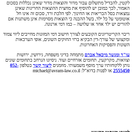
לקטין, להבדיל מתשלום עבור מדור והוצאות מדור שאינן נכללות בסכום
האמור, לכך כמובן יש להוסיף את מחצית ההוצאות החריגות שאינן
נמצאות בסל הבריאות או החינוך. לפי הלכת ורד, סכום זה אינו חל
אוטומטי על כל ילד, בשל ההבנה כי הוצאות מסוימות אינן משתנות אם
להורים יש ילד אחד או שלושה – כמו דמי ארנונה.
ריבוי הקריטריונים הקובעים לצורך חישוב דמי המזונות מחייבים ליווי צמוד
ומקצועי של עורך-דין הבקיא ברזי החוקים השונים, אופי הערכאות
השונות והפסיקות האחרונות.
עו"ד ומגשר מיכאל אברם
מתמחה בדיני משפחה, גירושין, ירושות
וצוואות, מקרקעין, תחומים אזרחיים ועוד. ניסיונו הנרחב בתחומים שונים
נותן ללקוחותיו ערך מוסף משמעותי. מוזמנים
ליצור קשר
בטלפון
052-
2555450
או לפנות בדוא"ל: michael@avram-law.co.il