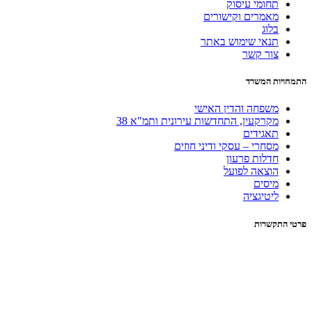
תחומי עיסוק
מאמרים וקישורים
בלוג
תנאי שימוש באתר
צור קשר
התמחויות המשרד
משפחה והדין האישי
מקרקעין, התחדשות עירונית ותמ"א 38
תאגידים
מסחרי – עסקי ודיני חוזים
חדלות פרעון
הוצאה לפועל
מיסים
ליטיגציה
פרטי התקשרות