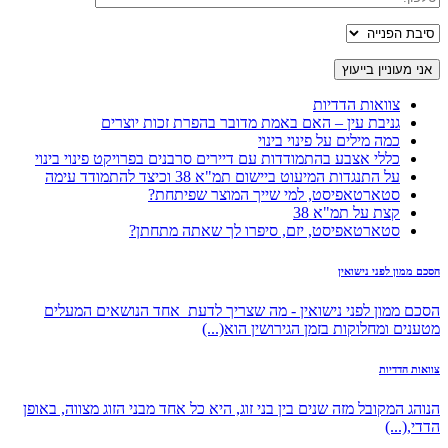
צוואות הדדיות
גניבת עין – האם באמת מדובר בהפרת זכות יוצרים
כמה מילים על פינוי בינוי
כללי אצבע בהתמודדות עם דיירים סרבנים בפרויקט פינוי בינוי
על התנגדות המיעוט ביישום תמ"א 38 וכיצד להתמודד עימה
סטארטאפיסט, למי שייך המוצר שפיתחת?
קצת על תמ"א 38
סטארטאפיסט, יזם, סיפרו לך שאתה מתחתן?
הסכם ממון לפני נישואין
הסכם ממון לפני נישואין - מה שצריך לדעת אחד הנושאים המעלים
מטענים ומחלוקות בזמן הגירושין הוא(...)
צוואות הדדיות
הנוהג המקובל מזה שנים בין בני זוג, היא כל אחד מבני הזוג מצווה, באופן
הדדי,(...)