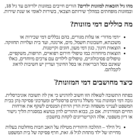
מהו גיל הזכאות למזונות ילדים?
הורים חייבים במזונות ילדיהם עד גיל 18,
ובמזונות מופחתים במהלך שירותם הצבאי, בשירות לאומי או שנת שירות.
מה כוללים דמי מזונות?
״דמי מדור״ או עלות מגורים, בהם נכללים דמי שכירות או
משכנתא, חשבונות חשמל, מים, ארנונה, ועד בית ועלויות תחזוקה.
הוצאות חינוך, כגון דמי מעון, חוגים וקייטנות.
הוצאות מיוחדות כמו טיפולי חירום רפואיים, תרופות, משקפיים,
טיפולים פסיכולוגיים, טיפולים לילדים עם צרכים מיוחדים, כאלו
שאינם בסל הבריאות או בסל החינוך ועדיין יש חשיבות לדאוג
לקבלתם.
כיצד מחושבים דמי המזונות?ֿ
בפתח התשובה לשאלה הזו חשוב להדגיש כי אין לה תשובה אוניברסלית.
גובה דמי המזונות נגזר משלל גורמים פרסונליים ומעדכוני פסיקה (הן בבית
המשפט לענייני משפחה ובית הדין הדתי) המנסים לשקף את אורחות
החיים המודרנית. אם כן, בבוא ההורים לדון בנושא במסגרת הליך גישור
או דיון משפטי, אלה הקריטריונים לקחת בחשבון:
גיל הילד – ההלכה היהודית מטילה על האב חבות מוחלטת בעלות
מחייתו של ילד מתחת לגיל 6. זאת, חרף פסיקה של בית המשפט